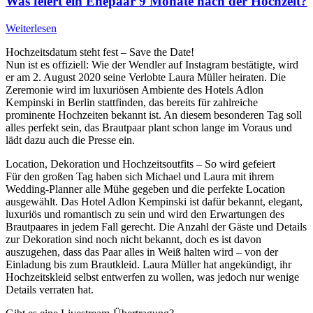
Was feiert ein Ehepaar 9 Monate nach der Hochzeit?
Weiterlesen
Hochzeitsdatum steht fest – Save the Date!
Nun ist es offiziell: Wie der Wendler auf Instagram bestätigte, wird
er am 2. August 2020 seine Verlobte Laura Müller heiraten. Die
Zeremonie wird im luxuriösen Ambiente des Hotels Adlon
Kempinski in Berlin stattfinden, das bereits für zahlreiche
prominente Hochzeiten bekannt ist. An diesem besonderen Tag soll
alles perfekt sein, das Brautpaar plant schon lange im Voraus und
lädt dazu auch die Presse ein.
Location, Dekoration und Hochzeitsoutfits – So wird gefeiert
Für den großen Tag haben sich Michael und Laura mit ihrem
Wedding-Planner alle Mühe gegeben und die perfekte Location
ausgewählt. Das Hotel Adlon Kempinski ist dafür bekannt, elegant,
luxuriös und romantisch zu sein und wird den Erwartungen des
Brautpaares in jedem Fall gerecht. Die Anzahl der Gäste und Details
zur Dekoration sind noch nicht bekannt, doch es ist davon
auszugehen, dass das Paar alles in Weiß halten wird – von der
Einladung bis zum Brautkleid. Laura Müller hat angekündigt, ihr
Hochzeitskleid selbst entwerfen zu wollen, was jedoch nur wenige
Details verraten hat.